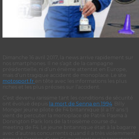
Dimanche 16 avril 2017, la news arrive rapidement sur
nos smartphones. Il ne s’agit de la campagne
présidentielle, ni d’un énième attentat en Europe,
mais d’un tragique accident de monoplace. Le site
motosport.fr
en tête avec les informations les plus
riches et les plus précises sur l’accident.
C’est devenu rarissime tant les conditions de sécurité
ont évolué depuis
la mort de Senna en 1994
. Billy
Monger jeune pilote de F4 britannique (il a 17 ans !)
vient de percuter la monoplace de Patrik Pasma à
Donington Park lors de la troisième course du
meeting de F4. Le jeune britannique était à la bagarre
avec d’autres concurrents quand il a très violemment