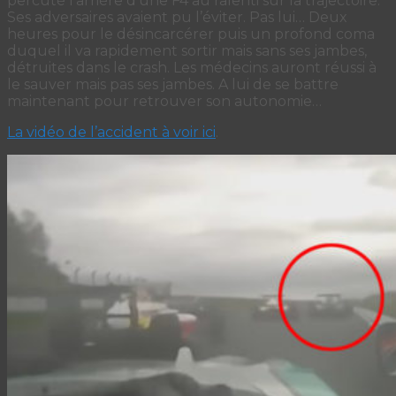
percuté l’arrière d’une F4 au ralenti sur la trajectoire.
Ses adversaires avaient pu l’éviter. Pas lui… Deux
heures pour le désincarcérer puis un profond coma
duquel il va rapidement sortir mais sans ses jambes,
détruites dans le crash. Les médecins auront réussi à
le sauver mais pas ses jambes. A lui de se battre
maintenant pour retrouver son autonomie…
La vidéo de l’accident à voir ici
.