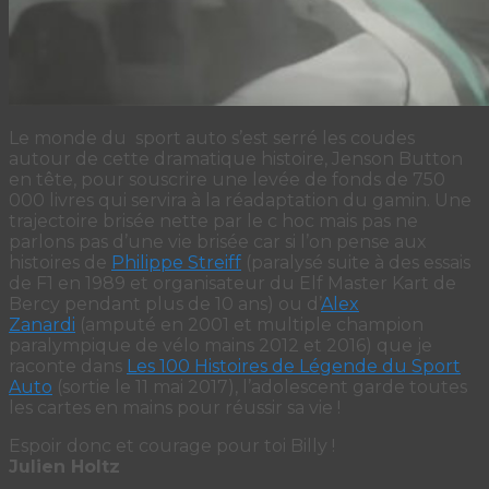
Le monde du sport auto s’est serré les coudes
autour de cette dramatique histoire, Jenson Button
en tête, pour souscrire une levée de fonds de 750
000 livres qui servira à la réadaptation du gamin. Une
trajectoire brisée nette par le c hoc mais pas ne
parlons pas d’une vie brisée car si l’on pense aux
histoires de
Philippe Streiff
(paralysé suite à des essais
de F1 en 1989 et organisateur du Elf Master Kart de
Bercy pendant plus de 10 ans) ou d’
Alex
Zanardi
(amputé en 2001 et multiple champion
paralympique de vélo mains 2012 et 2016) que je
raconte dans
Les 100 Histoires de Légende du Sport
Auto
(sortie le 11 mai 2017), l’adolescent garde toutes
les cartes en mains pour réussir sa vie !
Espoir donc et courage pour toi Billy !
Julien Holtz