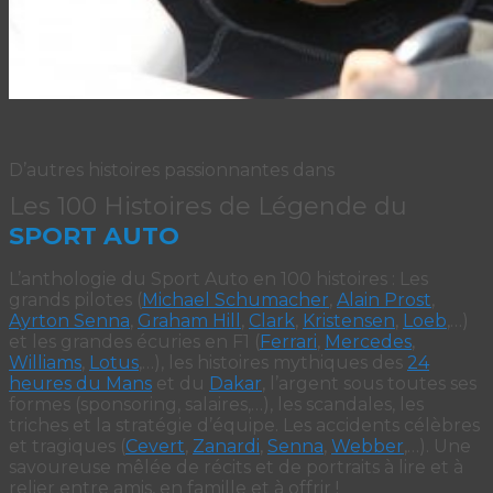
D’autres histoires passionnantes dans
Les 100 Histoires de Légende du
SPORT AUTO
L’anthologie du Sport Auto en 100 histoires : Les
grands pilotes (
Michael Schumacher
,
Alain Prost
,
Ayrton Senna
,
Graham Hill
,
Clark
,
Kristensen
,
Loeb
,…)
et les grandes écuries en F1 (
Ferrari
,
Mercedes
,
Williams
,
Lotus
,…), les histoires mythiques des
24
heures du Mans
et du
Dakar
, l’argent sous toutes ses
formes (sponsoring, salaires,…), les scandales, les
triches et la stratégie d’équipe. Les accidents célèbres
et tragiques (
Cevert
,
Zanardi
,
Senna
,
Webber
,…). Une
savoureuse mêlée de récits et de portraits à lire et à
relier entre amis, en famille et à offrir !