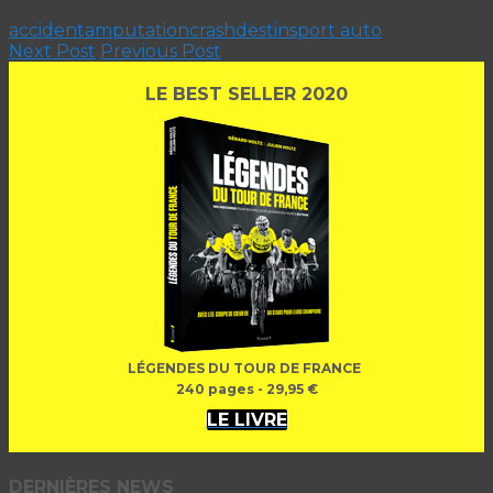
accident
amputation
crash
destin
sport auto
Next Post
Previous Post
LE BEST SELLER 2020
LÉGENDES DU TOUR DE FRANCE
240 pages - 29,95 €
LE LIVRE
DERNIÈRES NEWS