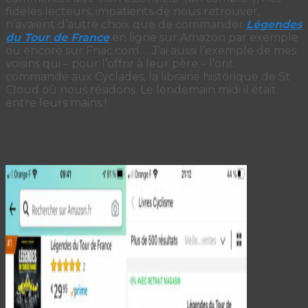
fidèles lecteurs, impatients de nous retrouver,
n’avaient d’autre choix que de commander
Légendes
du Tour de France
en ligne sur Amazon par exemple
ou encore sur Fnac.com … J’ai aussi l’exemple de mes
voisins qui – pour l’offrir à leur père – l’ont
commandé aux Cyclades, la librairie historique de St
Cloud où nous résidons. Le lendemain midi il était
entre leurs mains !