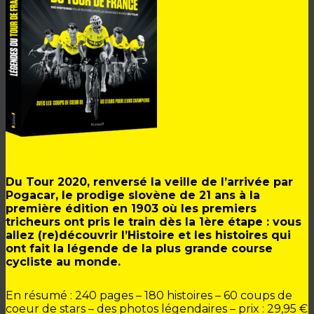
Du Tour 2020, renversé
la veille de l’arrivée
par
Pogacar, le prodige slovène de 21 ans à la
première édition en 1903 où les premiers
tricheurs ont pris le train dès la 1ère étape : vous
allez (re)découvrir l’Histoire et les histoires qui
ont fait la légende de la plus grande course
cycliste au monde.
En résumé : 240 pages – 180 histoires – 60 coups de
coeur de stars – des photos légendaires – prix : 29,95 €