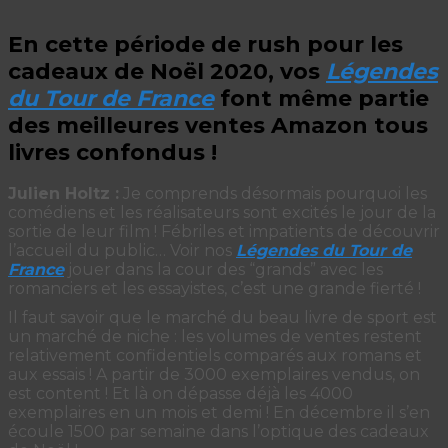
En cette période de rush pour les
cadeaux de Noël 2020, vos
Légendes
du Tour de France
font même partie
des meilleures ventes Amazon tous
livres confondus !
Julien Holtz :
Je comprends désormais pourquoi les
comédiens et les réalisateurs sont excités le jour de la
sortie de leur film ! Fébriles et impatients de découvrir
l’accueil du public… Voir nos
Légendes du Tour de
France
jouer dans la cour des “grands” avec les
romanciers et les essayistes, c’est une grande fierté !
Il faut savoir que le marché du beau livre de sport est
un marché de niche : les volumes de ventes restent
relativement confidentiels comparés aux romans et
aux essais ! A partir de 3000 exemplaires vendus, on
est content ! Et là on dépasse déjà les 4000
exemplaires en un mois et demi ! En décembre il s’en
écoule 1500 par semaine dans l’optique des cadeaux