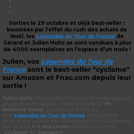
Sorties le 29 octobre et déjà best-seller :
boostées par l’effet du rush des achats de
Noël, les
Légendes du Tour de France
de
Gérard et Julien Holtz se sont vendues à plus
de 4000 exemplaires en l’espace d’un mois !
Julien, vos
Légendes du Tour de
France
sont le b
est-seller “cyclisme”
sur Amazon et Fnac.com depuis leur
sortie !
Julien Holtz :
Oui en effet. On peut le remarquer par
plusieurs petits détails : d’abord la pastille “
#1
Meilleure Vente
” positionnée à côté du
titre
Légendes du Tour de France
. Dans la fiche
produit, à proximité des caractéristiques, vous pouvez
voir qu’il est
n°1 des ventes
dans les catégories
“
cyclisme
” et “
transport
“.