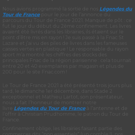
Nous avions programmé la sortie de nos
Légendes du
Tour de France
pour le jour de l’annonce du
parcours du Tour de France 2021. Manque de pôt : ce
fut le jour du début du 2ème confinement. Les livres
avaient été livrés dans les librairies, ils étaient sur le
point d’être mis en rayon ! Je suis passé à la Fnac St
Lazare et j’ai vu des piles de livres dans les fameuses
caisses vertes en plastique ! Le responsable du rayon
sport m’a montré les chiffres des stocks des
principales Fnac de la région parisienne : cela tournait
entre 20 et 40 exemplaires par magasin et plus de
200 pour le site Fnac.com !
Le Tour de France 2021 a été présenté trois jours plus
tard, le dimanche 1er décembre, dans Stade 2
exceptionnel et Mathieu Lartot, son présentateur,
nous a fait l’honneur de montrer notre
livre
Légendes du Tour de France
à l’antenne et de
l’offrir à Christian Prudhomme, le patron du Tour de
France.
Confinement oblige, les librairies faisant partie des
commerces dits “non essentiels” (un comble !), nos