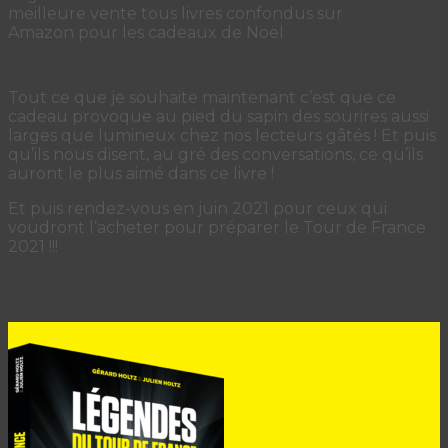
meilleure vente tous livres confondus sur
Amazon pour les cadeaux de Noël
Tout ce que je souhaite maintenant c’est que ce
cadeau provoque au pied du sapin des sourires aussi
larges que lumineux chez nos lecteurs gâtés ! Et puis
qu’ils nous disent, au gré des conversations, ce qu’ils
auront le plus aimé dans ce livre !
Et puis rendez-vous en juin 2021 pour ceux qui
voudront l’acheter pour préparer le Tour de France
2021 !!!