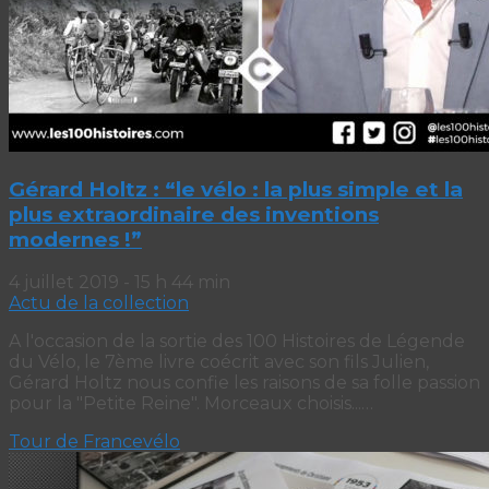
Gérard Holtz : “le vélo : la plus simple et la
plus extraordinaire des inventions
modernes !”
4 juillet 2019 - 15 h 44 min
Actu de la collection
A l'occasion de la sortie des 100 Histoires de Légende
du Vélo, le 7ème livre coécrit avec son fils Julien,
Gérard Holtz nous confie les raisons de sa folle passion
pour la "Petite Reine". Morceaux choisis...…
Tour de France
vélo