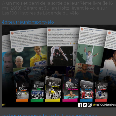
A un mois et demi de la sortie de leur 7ème livre (le 16
mai 2019), Gérard et Julien Holtz lèvent le voile sur
Les 100 Histoires de Légende du Vélo !…
éditeur
réunion
sport
vélo