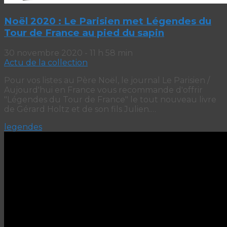
Noël 2020 : Le Parisien met Légendes du
Tour de France au pied du sapin
30 novembre 2020 - 11 h 58 min
Actu de la collection
Pour vos listes au Père Noël, le journal Le Parisien /
Aujourd'hui en France vous recommande d'offrir
"Légendes du Tour de France" le tout nouveau livre
de Gérard Holtz et de son fils Julien.…
legendes