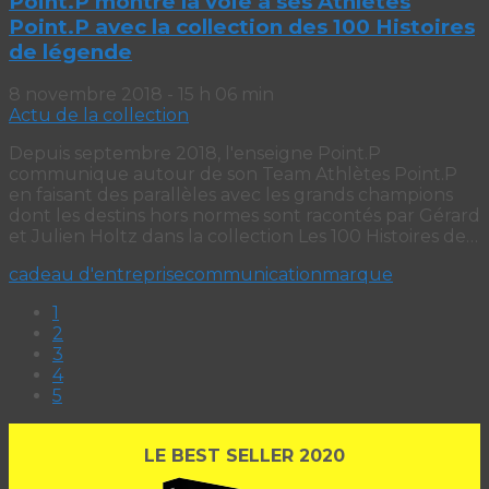
Point.P montre la voie à ses Athlètes
Point.P avec la collection des 100 Histoires
de légende
8 novembre 2018 - 15 h 06 min
Actu de la collection
Depuis septembre 2018, l'enseigne Point.P
communique autour de son Team Athlètes Point.P
en faisant des parallèles avec les grands champions
dont les destins hors normes sont racontés par Gérard
et Julien Holtz dans la collection Les 100 Histoires de…
cadeau d'entreprise
communication
marque
1
2
3
4
5
LE BEST SELLER 2020