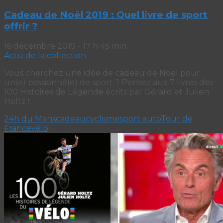
Cadeau de Noël 2019 : Quel livre de sport
offrir ?
16 décembre 2019 - 17 h 45 min
Actu de la collection
Vous cherchez une idée de cadeau de Noël pour
un(e) passionné(e) de sport ? Pensez aux 7 livres des
100 Histoires de Légende écrits par Gérard et Julien
Holtz !…
24h du Mans
cadeau
cyclisme
sport auto
Tour de
France
vélo