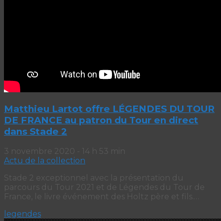
Matthieu Lartot offre LÉGENDES DU TOUR
DE FRANCE au patron du Tour en direct
dans Stade 2
3 novembre 2020 - 14 h 53 min
Actu de la collection
Stade 2 exceptionnel avec la présentation du
parcours du Tour 2021 et de Légendes du Tour de
France, le livre événement des Holtz père et fils.…
legendes