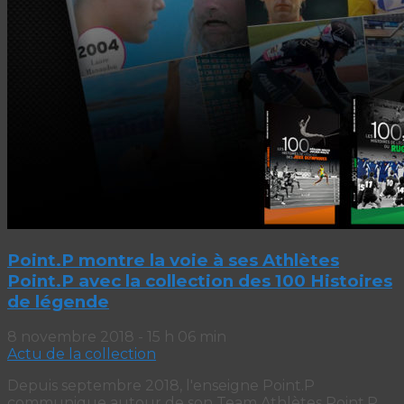
Point.P montre la voie à ses Athlètes
Point.P avec la collection des 100 Histoires
de légende
8 novembre 2018 - 15 h 06 min
Actu de la collection
Depuis septembre 2018, l'enseigne Point.P
communique autour de son Team Athlètes Point.P