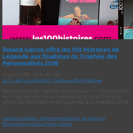
Roland Garros offre les 100 Histoires de
Légende aux finalistes du Trophée des
Personnalités 2018
12 juin 2018 - 17 h 49 min
Actu de la collection
,
Cadeau d'entreprise
Bien inspirée en matière de cadeaux ^_^ l'organisation
du Trophée des Personnalités de Roland Garros a
offert les 100 Histoires de Légende aux finalistes 2018
!…
cadeau
cadeau d'entreprise
sport auto
sport
féminin
tennis
tournoi
trophée